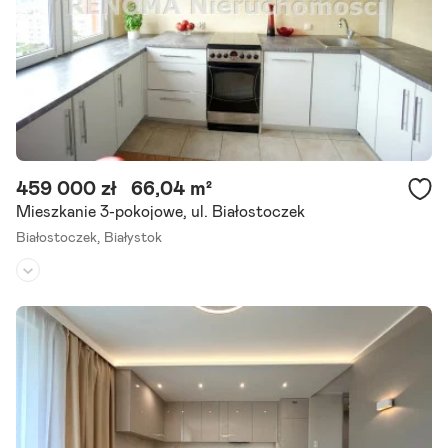
Szczegóły ogłoszenia
459 000 zł
66,04 m²
Mieszkanie 3-pokojowe, ul. Białostoczek
Białostoczek,
Białystok
Piętro:
11
/
11
Liczba pokoi:
3
Rok budowy:
1980
** przestronne mieszkanie **osiedle białostoczek ** 3 pokoje ** ** P
iękna panorama miasta ** Polecamy Państwu mieszkanie 3-pokojow
e o powierzchni 66,04 m2 usytuowane przy ulicy Białostoczek na.