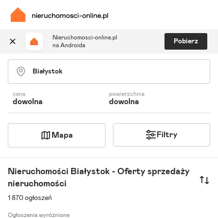
Nieruchomosci-online.pl
Pobierz
na Androida
Szukaj ogłoszeń
Ulubione i notatki
Powiadomienia
cena
powierzchnia
dowolna
dowolna
Odpowiedzialny kalkulator
Znajdź agenta
Filtry
Mapa
Nieruchomości Białystok - Oferty sprzedaży
nieruchomości
1 870 ogłoszeń
Ogłoszenia wyróżnione