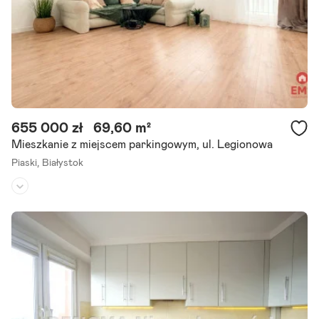
Szczegóły ogłoszenia
655 000 zł
69,60 m²
Mieszkanie z miejscem parkingowym, ul. Legionowa
Piaski,
Białystok
Piętro:
9
/
11
Liczba pokoi:
3
Rok budowy:
1980
Większość atrakcyjnych nieruchomości w tej okolicy znika zanim t
rafia na portale. Dlatego pracujemy również na ofertach dostępnyc
h tylko dla naszych klientów. Świetna lokalizacja: usk / dsk /.