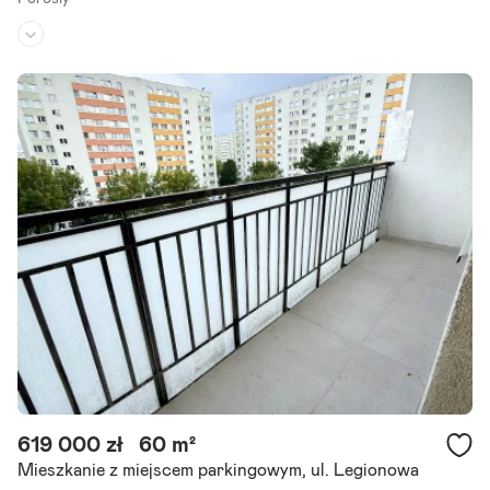
Piętro:
1
/
3
Liczba pokoi:
2
Termin realizacji:
grudzień 2027
Zapraszamy do zapoznania się z ofertą 2-pokojowego mieszkania, s
kładającego się z przestronnego pokoju dziennego z aneksem kuch
ennym, sypialni, łazienki oraz tarasu. Lokal znajduje się.
Szczegóły ogłoszenia
619 000 zł
60 m²
Mieszkanie z miejscem parkingowym, ul. Legionowa