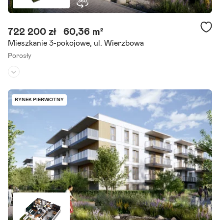
722 200 zł
60,36 m²
Mieszkanie 3-pokojowe, ul. Wierzbowa
Porosły
Piętro:
parter
/
3
Liczba pokoi:
3
RYNEK PIERWOTNY
Stan inwestycji:
oddana do użytku
Zapraszamy do zapoznania się z ofertą 3-pokojowego mieszkania, s
kładającego się z pokoju dziennego z aneksem kuchennym, dwóch s
ypialni, łazienki, wc i ogródka. Lokal znajduje się.
Szczegóły ogłoszenia