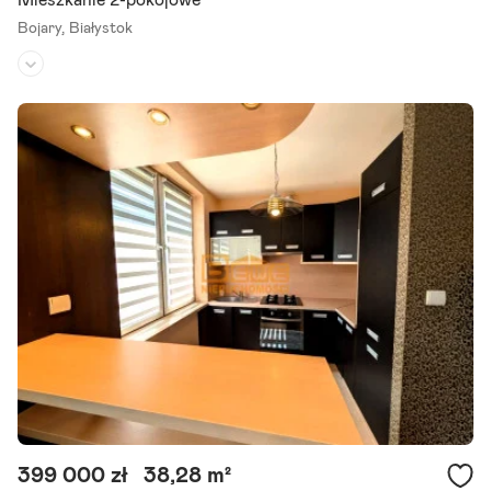
Mieszkanie 2-pokojowe
Bojary,
Białystok
Piętro:
9
/
9
Liczba pokoi:
2
Rok budowy:
2019
Polecamy do sprzedaży 2 pokojowe przestronne mieszkanie z oddz
ielną kuchnią o łącznej powierzchni 48,9 m2 zlokalizowane na osiedl
u Nowe Bojary przy ul. Łąkowej w Białymstoku. Nowoczesny.
Szczegóły ogłoszenia
399 000 zł
38,28 m²