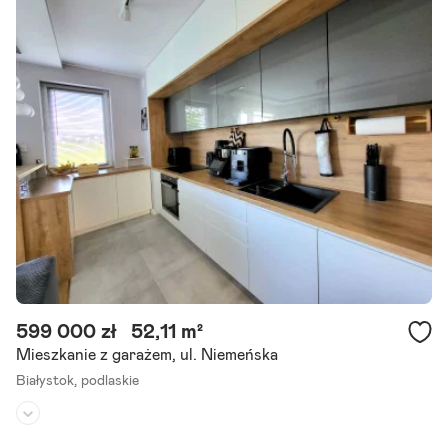
Liczba pokoi:
2
Rok budowy:
2009
Przytulne, w pełni wyposażone z klimatyzacją (vesser), gotowe do z
amieszkania mieszkanie o powierzchni 37,2 m2 przy ul. Wrocławskie
j. Znajduje się w kameralnym, 3 klatkowym i 3.
Szczegóły ogłoszenia
599 000 zł
52,11 m²
Mieszkanie z garażem, ul. Niemeńska
Białystok,
podlaskie
Piętro:
1
/
2