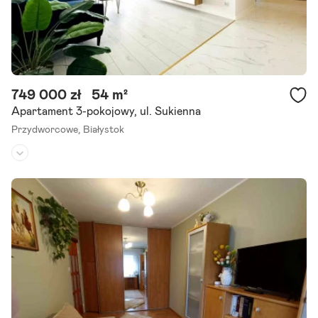
749 000 zł
54 m²
Apartament 3-pokojowy, ul. Sukienna
Przydworcowe,
Białystok
Piętro:
parter
/
6
Liczba pokoi:
3
Rok budowy:
2022
** Nowoczesny apartament ,blisko Centrum ** Wysoki Standard **
Polecamy Państwu na sprzedaż wyjątkowy, 3-pokojowy apartamen
t o powierzchni 54 m , zlokalizowany w prestiżowej inwestycji.
Szczegóły ogłoszenia