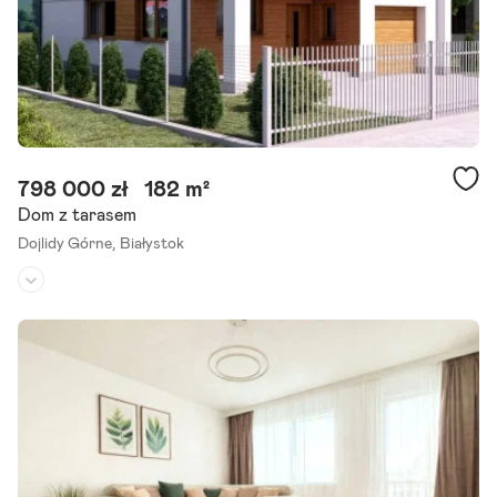
798 000 zł
182 m²
Dom z tarasem
Dojlidy Górne,
Białystok
Rodzaj domu:
dom wolnostojący
Liczba pokoi:
5
Powierzchnia działki:
420 m²
Uwaga oferta bez podatku pcc! Kupujący zwolniony jest z podatku
pcc 2%. Polecamy do sprzedaży nowy dom wolnostojący położony
w atrakcyjnej lokalizacji osiedla Dojlidy Górne. Otoczenie.