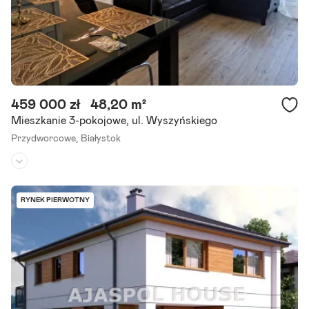
459 000 zł
48,20 m²
Mieszkanie 3-pokojowe, ul. Wyszyńskiego
Przydworcowe,
Białystok
Piętro:
4
/
4
Liczba pokoi:
3
RYNEK PIERWOTNY
Rok budowy:
1976
Oferuję do sprzedaży mieszkanie o powierzchni 48,20 m2 wraz z pr
zynależną piwnicą 5,5 m2, w bloku, w dobrej lokalizacji. Jest to dosk
onała propozycja dla osób chcących zamieszkać.
Szczegóły ogłoszenia