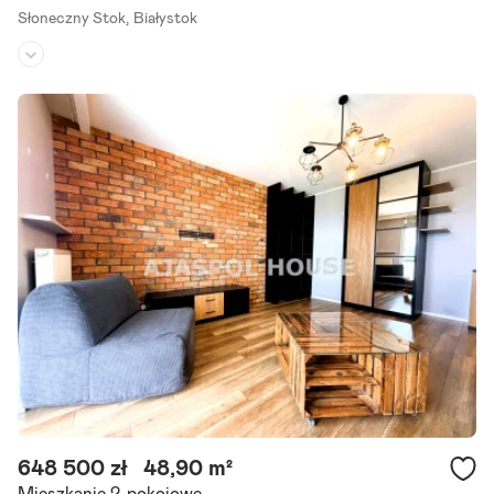
Słoneczny Stok,
Białystok
Piętro:
parter
/
3
Liczba pokoi:
3
Rok budowy:
1984
3-pokojowe mieszkanie na parterze z ogródkiem i potencjałem aran
żacyjnym - osiedle Słoneczny Stok, ul. Stroma. Lokalizacja: mieszka
nie położone jest w spokojnej i zielonej części.
Szczegóły ogłoszenia
648 500 zł
48,90 m²