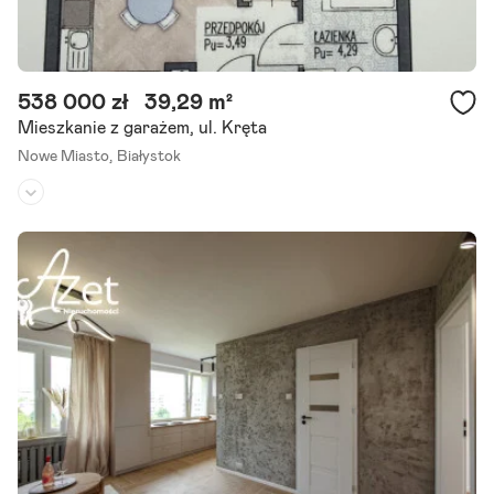
538 000 zł
39,29 m²
Mieszkanie z garażem, ul. Kręta
Nowe Miasto,
Białystok
Piętro:
5
/
6
Liczba pokoi:
2
Rok budowy:
2025
Oferta Z rynku pierwotnego. Jeśli szukasz mieszkania w spokojnej
okolicy, dobrze skomunikowanej, z pełną infrastrukturą techniczną,
w bliskości natury (las Zwierzyniecki) i nie.
Szczegóły ogłoszenia