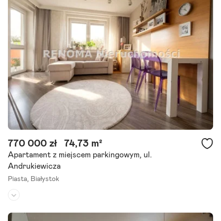
ż
y
t
k
o
w
e
B
u
d
770 000 zł
74,73 m²
Apartament z miejscem parkingowym, ul.
y
Andrukiewicza
n
Piasta,
Białystok
k
i
Piętro:
4
/
4
u
Liczba pokoi:
3