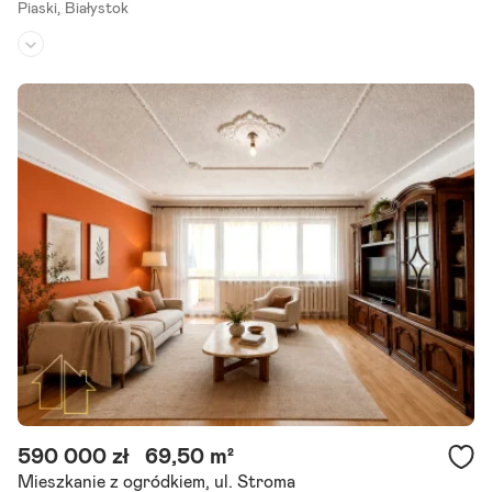
Piaski,
Białystok
Piętro:
5
/
11
Liczba pokoi:
4
Rok budowy:
1980
Sprzedam 4-pokojowe mieszkanie po generalnym remoncie o powie
rzchni 60 m2 na osiedlu Piaski niedaleko szpitala, ul. Legionowa, biał
ystok. Mieszkanie po generalnym remoncie, wyposażone, 3-sypialni
e plus.
Szczegóły ogłoszenia
590 000 zł
69,50 m²
Mieszkanie z ogródkiem, ul. Stroma