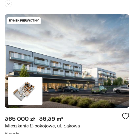
Piętro:
1
/
3
Liczba pokoi:
2
RYNEK PIERWOTNY
Termin realizacji:
grudzień 2027
Zapraszamy do zapoznania się z ofertą 2-pokojowego mieszkania, s
kładającego się z przestronnego pokoju dziennego z aneksem kuch
ennym, sypialni, łazienki oraz balkonu. Lokal znajduje się.
Szczegóły ogłoszenia
365 000 zł
36,39 m²
Mieszkanie 2-pokojowe, ul. Łąkowa
Porosły