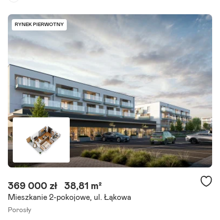
Piętro:
parter
/
3
Liczba pokoi:
4
RYNEK PIERWOTNY
Termin realizacji:
grudzień 2027
Zapraszamy do zapoznania się z ofertą 4-pokojowego mieszkania, s
kładającego się z przestronnego pokoju dziennego z aneksem kuch
ennym, trzech sypialni, łazienki, wc i ogródka. Lokal.
Szczegóły ogłoszenia
369 000 zł
38,81 m²
Mieszkanie 2-pokojowe, ul. Łąkowa
Porosły