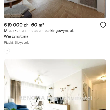
619 000 zł
60 m²
Mieszkanie z miejscem parkingowym, ul.
Waszyngtona
Piaski,
Białystok
Piętro:
8
/
11
Liczba pokoi:
4
Rok budowy:
1978
Wyjątkowe 60 m w sercu Białegostoku | 3 sypialnie + Salon | Po gen
eralnym remoncie | Ul. Waszyngtona Na sprzedaż trafia funkcjonal
ne, nowoczesne mieszkanie o powierzchni 60 m , zlokalizowane.
Szczegóły ogłoszenia