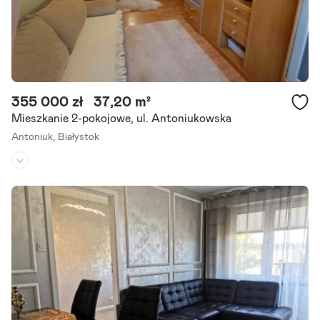
355 000 zł
37,20 m²
Mieszkanie 2-pokojowe, ul. Antoniukowska
Antoniuk,
Białystok
Piętro:
3
/
4
Liczba pokoi:
2
Rok budowy:
1974
Na sprzedaż funkcjonalne mieszkanie 37,2 m - ul. Antoniukowska 1
5, białystok bezpośrednio od właściciela! Na sprzedaż przytulne i b
ardzo funkcjonalne mieszkanie o powierzchni 37,2.
Szczegóły ogłoszenia