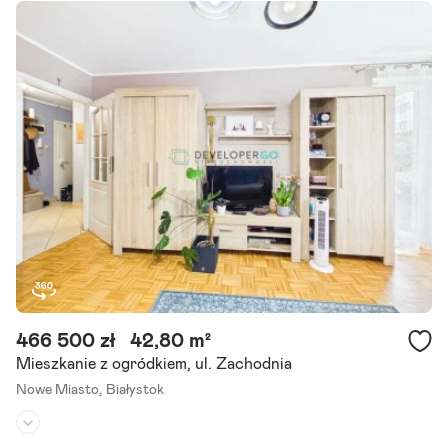
Liczba pokoi:
3
Rok budowy:
2021
Nowoczesne 3 pokoje * blok 2021 * garaż podziemny * komórka * d
uży balkon * nowodworce * ul. Niemeńska 31 Szukasz nowoczesneg
o mieszkania, do którego możesz wprowadzić się bez długiego rem
ontu? Ta.
Szczegóły ogłoszenia
466 500 zł
42,80 m²
Mieszkanie z ogródkiem, ul. Zachodnia
Nowe Miasto,
Białystok
Piętro:
parter
/
4