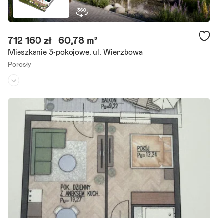
712 160 zł
60,78 m²
Mieszkanie 3-pokojowe, ul. Wierzbowa
Porosły
Piętro:
parter
/
3
Liczba pokoi:
3
Stan inwestycji:
oddana do użytku
Zapraszamy do zapoznania się z ofertą 3-pokojowego mieszkania, s
kładającego się z pokoju dziennego z aneksem kuchennym, dwóch s
ypialni, łazienki, wc i ogródka. Lokal znajduje się.
Szczegóły ogłoszenia