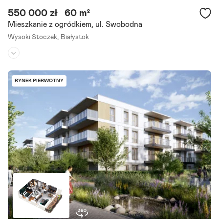
550 000 zł
60 m²
Mieszkanie z ogródkiem, ul. Swobodna
Wysoki Stoczek,
Białystok
Piętro:
parter
/
4
Liczba pokoi:
4
RYNEK PIERWOTNY
Rok budowy:
1987
Sprzedam bezpośrednio mieszkanie 60 m z ogródkiem | Wysoki Sto
czek | 3 sypialnie | po generalnym remoncie Na sprzedaż wyjątkowo
funkcjonalne mieszkanie o powierzchni 60 m , położone na.
Szczegóły ogłoszenia