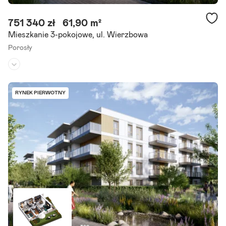
751 340 zł
61,90 m²
Mieszkanie 3-pokojowe, ul. Wierzbowa
Porosły
Piętro:
1
/
3
Liczba pokoi:
3
RYNEK PIERWOTNY
Stan inwestycji:
oddana do użytku
Zapraszamy do zapoznania się z ofertą 3-pokojowego mieszkania, s
kładającego się z pokoju dziennego z aneksem kuchennym, dwóch s
ypialni, łazienki, wc i balkonu. Lokal znajduje się.
Szczegóły ogłoszenia