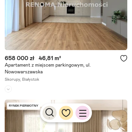
Szczegóły ogłoszenia
658 000 zł
46,81 m²
Apartament z miejscem parkingowym, ul.
Nowowarszawska
Skorupy,
Białystok
Piętro:
1
/
3
Liczba pokoi:
3
RYNEK PIERWOTNY
Rok budowy:
2026
** apartamentowiec z 2026r. ** wyższy standard ** ** brak podatk
u pcc ** Mieszkanie wykończone , gotowe do wprowadzenia przy w