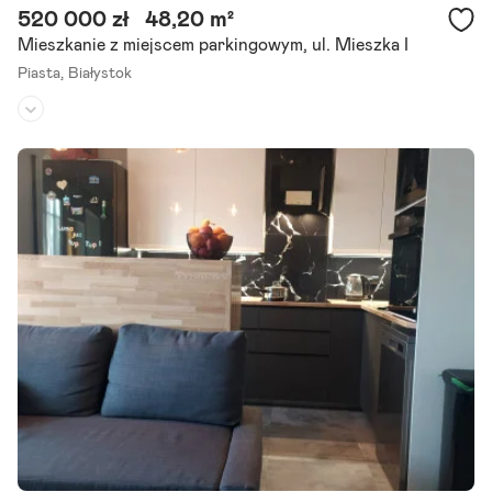
520 000 zł
48,20 m²
Mieszkanie z miejscem parkingowym, ul. Mieszka I
Piasta,
Białystok
Piętro:
3
/
4
Liczba pokoi:
3
Rok budowy:
1979
Polecam Państwu 3 pokojowe mieszkanie (powierzchnia 48,2 m 2)
położone na osiedlu Piasta na 3 piętrze w niskim 4 piętrowym bloku
po termomodernizacji. Mieszkanie po kapitalnym remoncie,.
Szczegóły ogłoszenia