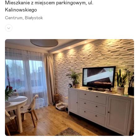
Mieszkanie z miejscem parkingowym, ul.
Kalinowskiego
Centrum,
Białystok
Piętro:
2
/
4
Liczba pokoi:
2
Rok budowy:
1960
Na sprzedaż słoneczne, dwupokojowe mieszkanie o powierzchni 3
8,28 m2, położone w ścisłym centrum Białegostoku przy ul. Kalinow
skiego. Lokal usytuowany jest na wygodnym 2. piętrze.
Szczegóły ogłoszenia