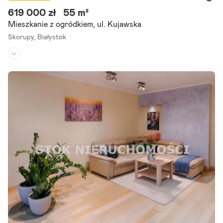
619 000 zł
55 m²
Mieszkanie z ogródkiem, ul. Kujawska
Skorupy,
Białystok
Piętro:
parter
/
2
Liczba pokoi:
3
Rok budowy:
2025
Przedstawiam Państwu na sprzedaż mieszkanie z ogródkiem w zab
udowie szeregowej zlokalizowane przy ul. Kujawskiej na osiedlu Sko
rupy w Białymstoku. Na powierzchnię 54,65m2 składa się: -.
Szczegóły ogłoszenia