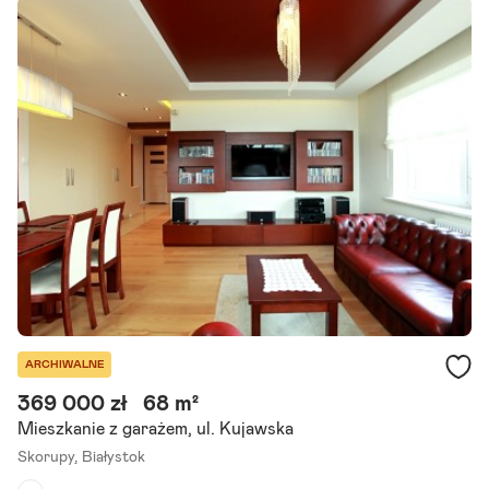
Liczba pokoi:
4
Rok budowy:
2011
Polecamy 4-pokojowe mieszkanie na osiedlu Skorupy w Białymstok
u. Na powierzchni 84,00m2 znajdują się 3 sypialnie, salon połączon
y z kuchnią, łazienka, wc i przedpokój. Do mieszkania.
Szczegóły ogłoszenia
ARCHIWALNE
369 000 zł
68 m²
Mieszkanie z garażem, ul. Kujawska
Skorupy,
Białystok