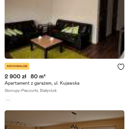
ą własność osoby fizycznej. Mieszkanie jest zarządzane przez.
Szczegóły ogłoszenia
ARCHIWALNE
2 900 zł
80 m²
Apartament z garażem, ul. Kujawska
Skorupy-Pieczurki,
Białystok
Piętro:
parter
/
3
Liczba pokoi:
3
Umeblowane:
tak