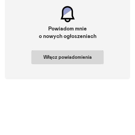
Umeblowane:
tak
Mieszkanie dwupokojwe, nowe, blisko centrum. Umeblowane, aneks
kuchenny, balkon. Cena 1000 zł + ok. 400 opłaty. Możliwość dokupi
Powiadom mnie
enia miejsca garażowego w budynku
o nowych ogłoszeniach
Szczegóły ogłoszenia
Włącz powiadomienia