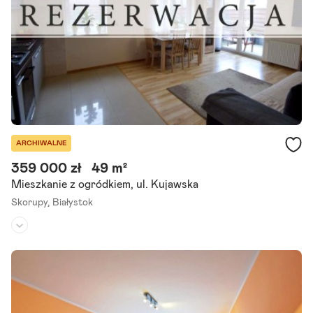
Szczegóły ogłoszenia
ARCHIWALNE
359 000 zł
49 m²
Mieszkanie z ogródkiem, ul. Kujawska
Skorupy,
Białystok
Piętro:
parter
/
3
Liczba pokoi:
2
Rok budowy:
2011
Na sprzedaż przytulne, ciche 2-pokojowe mieszkanie (48,62m2) na