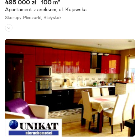
495 000 zł
100 m²
Apartament z aneksem, ul. Kujawska
Skorupy-Pieczurki,
Białystok
Piętro:
2
/
3
Liczba pokoi:
4
Rok budowy:
2010
Mamy dla Państwa do zaproponowania piękne, przestronne mieszk
anie o powierzchni 100,5 m2 wraz z garażem, które stanowi odrębn
ą własność osoby fizycznej. Mieszkanie jest zarządzane przez.
Szczegóły ogłoszenia