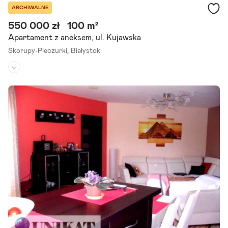
ARCHIWALNE
550 000 zł
100 m²
Apartament z aneksem, ul. Kujawska
Skorupy-Pieczurki,
Białystok
Piętro:
2
/
3
Liczba pokoi:
4
Rok budowy:
2010
Mamy dla Państwa do zaproponowania piękne, przestronne mieszk
anie o powierzchni 100,5 m2 wraz z garażem, które stanowi odrębn
ą własność osoby fizycznej. Mieszkanie jest zarządzane przez.
Szczegóły ogłoszenia