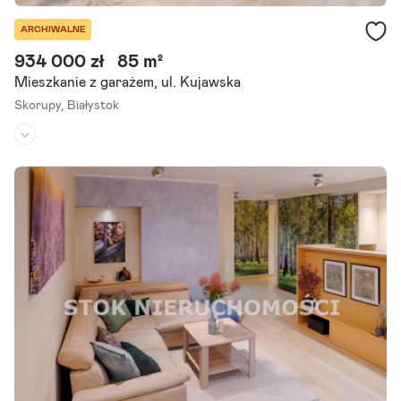
ARCHIWALNE
934 000 zł
85 m²
Mieszkanie z garażem, ul. Kujawska
Skorupy,
Białystok
Piętro:
parter
Liczba pokoi:
4
Rok budowy:
2013
Przestronne M4 z dwoma tarasami blisko Centrum Odkryj wyjątko
we 4-pokojowe mieszkanie, położone na parterze na prestiżowym Z
ielonym Osiedlu Skorupy w Białymstoku. To idealne miejsce, gdzie.
Szczegóły ogłoszenia