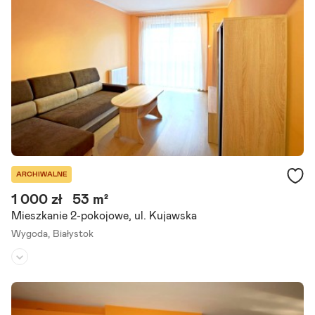
nowym osiedlu, na ulicy Kujawskiej. Do mieszkania przynależy urokli
wy, ogrodzony ogródek (31,77m2) do wyłącznej dyspozycji właścici
eli.
Szczegóły ogłoszenia
ARCHIWALNE
1 000 zł
53 m²
Mieszkanie 2-pokojowe, ul. Kujawska
Wygoda,
Białystok
Piętro:
parter
/
3
Liczba pokoi:
2
Umeblowane:
-