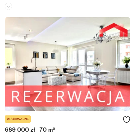
Piętro:
parter
/
1
Liczba pokoi:
3
Rok budowy:
2026
Do sprzedaży 4-pokojowe mieszkanie w zabudowie szeregowej w n
owym kompleksie przy ulicy Kujawskiej, osiedle Skorupy. aktualnie
w mieszkaniu trwają prace wykończeniowe. Kupujący zwolniony.
Szczegóły ogłoszenia
ARCHIWALNE
689 000 zł
70 m²