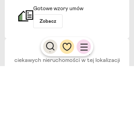
Gotowe wzory umów
Zobacz
Zapytaj o więcej
ciekawych nieruchomości
w tej lokalizacji
Wojciech
Biernacki
Centrum Nieruchomości
Krzysztof
Grzybowski
Era Nieruchomości
Beata
Miłkowska
ARDVIL NIERUCHMOŚCI MIŁKOWSCY