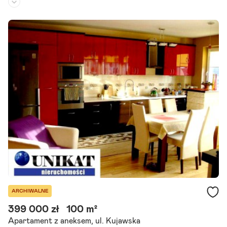
Piętro:
3
/
3
Liczba pokoi:
3
Rok budowy:
2011
Mieszkanie Z garażem, sprzętem agd I umeblowaniem W cenie mies
zkania W stanie deweloperskim! sprzedam przestronne, pięknie urz
ądzone, 3-pokojowe mieszkanie (68,03 m2, rok budowy 2011).
Szczegóły ogłoszenia
ARCHIWALNE
399 000 zł
100 m²
Apartament z aneksem, ul. Kujawska