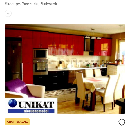
Skorupy-Pieczurki,
Białystok
Piętro:
2
/
3
Liczba pokoi:
4
Rok budowy:
2010
Mamy dla Państwa do zaproponowania piękne, przestronne mieszk
anie o powierzchni 100,5 m2 wraz z garażem, które stanowi odrębn
ą własność osoby fizycznej. Mieszkanie jest zarządzane przez.
Szczegóły ogłoszenia
ARCHIWALNE