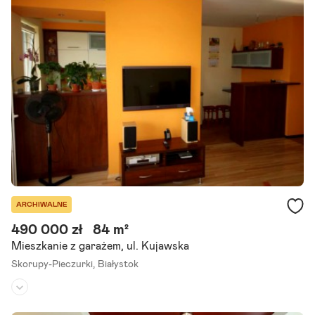
Zapraszamy do prezentacji mieszkania zlokalizowanego w Białegos
toku. Nieruchomość znajduje się w pobliżu Galerii Biała. Mieszkanie
o powierzchni 53m2, mieści się na parterze nowego.
Szczegóły ogłoszenia
ARCHIWALNE
490 000 zł
84 m²
Mieszkanie z garażem, ul. Kujawska
Skorupy-Pieczurki,
Białystok
Piętro:
2
/
3