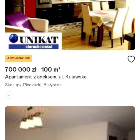
Szczegóły ogłoszenia
ARCHIWALNE
700 000 zł
100 m²
Apartament z aneksem, ul. Kujawska
Skorupy-Pieczurki,
Białystok
Piętro:
2
/
3
Liczba pokoi:
4
Rok budowy:
2010
Mamy dla Państwa do zaproponowania piękne, przestronne mieszk
anie o powierzchni 100,5 m2 wraz z garażem, które stanowi odrębn