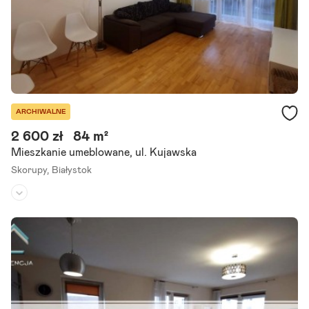
Szczegóły ogłoszenia
ARCHIWALNE
2 600 zł
84 m²
Mieszkanie umeblowane, ul. Kujawska
Skorupy,
Białystok
Piętro:
parter
/
3
Liczba pokoi:
4
Umeblowane:
tak
Polecam przestronne mieszkanie na lubianym osiedlu Skorupy, po
w. 84m2, parter, 4 pokoje. W skład mieszkania wchodzą 3-y oddzieln
e sypialnie (w tym jedna z balkonem), salon z wyjściem na.