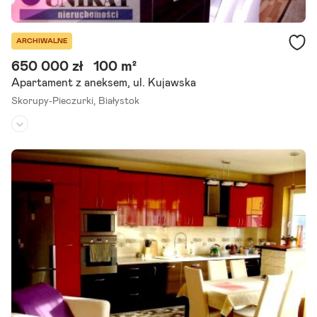
ARCHIWALNE
650 000 zł
100 m²
Apartament z aneksem, ul. Kujawska
Skorupy-Pieczurki,
Białystok
Piętro:
2
/
3
Liczba pokoi:
4
Rok budowy:
2010
Mamy dla Państwa do zaproponowania piękne, przestronne mieszk
anie o powierzchni 100,5 m2 wraz z garażem, które stanowi odrębn
ą własność osoby fizycznej. Mieszkanie jest zarządzane przez.
Szczegóły ogłoszenia