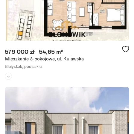
579 000 zł
54,65 m²
Mieszkanie 3-pokojowe, ul. Kujawska
Białystok,
podlaskie
Piętro:
parter
/
1
Liczba pokoi:
3
Rok budowy:
2026
Oferujemy bardzo ustawne mieszkanie w nowoczesnej inwestycji "h
avana". Kameralne osiedle powstająca właśnie w bardzo dobrej lokal
izacji na osiedlu "pietrasze" przy ul.Kujawskiej.