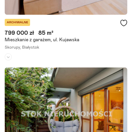
ARCHIWALNE
799 000 zł
85 m²
Mieszkanie z garażem, ul. Kujawska
Skorupy,
Białystok
Piętro:
parter
Liczba pokoi:
4
Rok budowy:
2013
Przestronne M4 z dwoma tarasami blisko Centrum Tylko teraz cen
a 799 000 zł (oferta ważna do 31 października 2024r.) Odkryj wyjąt
kowe 4-pokojowe mieszkanie, położone na parterze na prestiżowy
m.
Szczegóły ogłoszenia