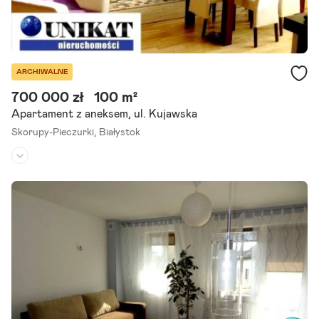
ARCHIWALNE
700 000 zł
100 m²
Apartament z aneksem, ul. Kujawska
Skorupy-Pieczurki,
Białystok
Piętro:
2
/
3
Liczba pokoi:
4
Rok budowy:
2010
Mamy dla Państwa do zaproponowania piękne, przestronne mieszk
anie o powierzchni 100,5 m2 wraz z garażem, które stanowi odrębn
ą własność osoby fizycznej. Mieszkanie jest zarządzane przez.
Szczegóły ogłoszenia