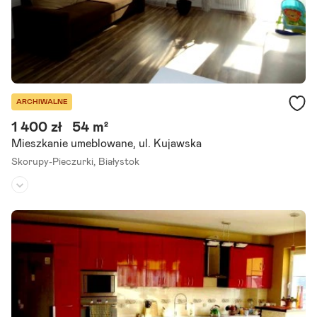
ARCHIWALNE
1 400 zł
54 m²
Mieszkanie umeblowane, ul. Kujawska
Skorupy-Pieczurki,
Białystok
Piętro:
parter
/
2
Liczba pokoi:
2
Umeblowane:
tak
Do wynajęcia od 1 pieździrnika (również z możliwoscia wynajęcia od
1 listopada). Mieszkanie (54m2 powierzchnia mieszkania - salon pol
aczony z kuchnia + sypialnia) z garażem podziemnym.