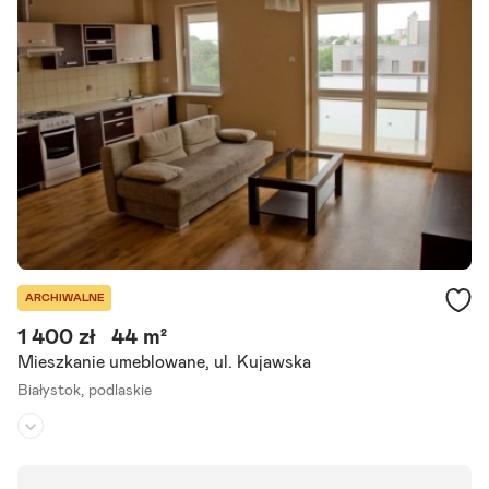
Polecamy komfortowo wykończone i wyposażone mieszkanie do wy
najęcia. Mieszkanie z dwoma balkonami położone na parterze nowe
go małego kompleksu mieszkaniowego. W cenie mieszkania garaż.
Szczegóły ogłoszenia
ARCHIWALNE
1 400 zł
44 m²
Mieszkanie umeblowane, ul. Kujawska
Białystok,
podlaskie
Piętro:
3
/
3
Liczba pokoi:
2