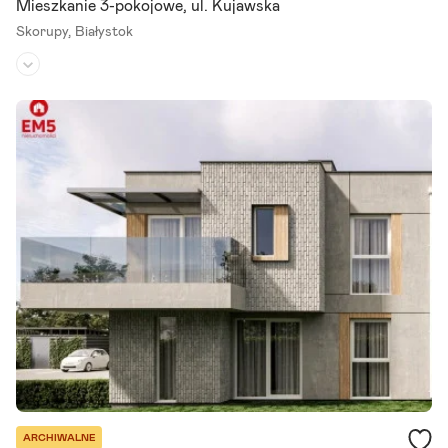
Mieszkanie 3-pokojowe, ul. Kujawska
Skorupy,
Białystok
Piętro:
1
/
3
Liczba pokoi:
3
Rok budowy:
2013
Luksusowe mieszkanie na sprzedaż Z garderobą, tarasem I garaże
m - spokojna, zielona okolica Z przyjemnością prezentujemy na spr
zedaż komfortowe, nowoczesne 3-pokojowe mieszkanie.
Szczegóły ogłoszenia
ARCHIWALNE