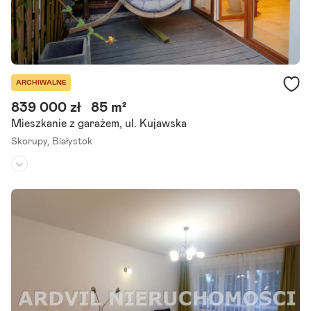
ARCHIWALNE
839 000 zł
85 m²
Mieszkanie z garażem, ul. Kujawska
Skorupy,
Białystok
Piętro:
parter
Liczba pokoi:
4
Rok budowy:
2013
Przestronne M4 z dwoma tarasami blisko Centrum Odkryj wyjątko
we 4-pokojowe mieszkanie, położone na parterze na prestiżowym Z
ielonym Osiedlu Skorupy w Białymstoku. To idealne miejsce, gdzie.