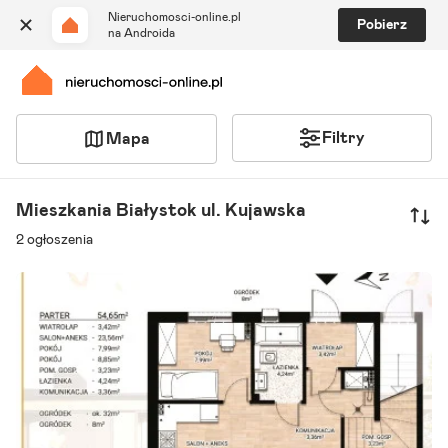
Nieruchomosci-online.pl
Pobierz
na Androida
Filtry
Mapa
Szukaj ogłoszeń
Ulubione i notatki
Mieszkania Białystok ul. Kujawska
Powiadomienia
2 ogłoszenia
Odpowiedzialny kalkulator
Znajdź agenta