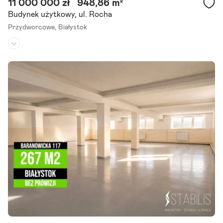
11 000 000 zł
948,86 m²
Budynek użytkowy, ul. Rocha
Przydworcowe,
Białystok
Rodzaj budynku:
-
Przeznaczenie:
noclegowe
Powierzchnia działki:
743 m²
Atrakcyjna inwestycja w Białymstoku - Nieruchomość z potencjałe
m Oferujemy na sprzedaż wyjątkowy budynek wielofunkcyjny zlokal
izowany w jednym z najbardziej rozwijających się.
Szczegóły ogłoszenia