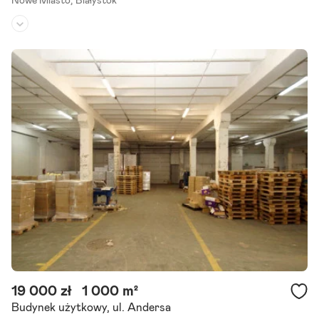
Nowe Miasto,
Białystok
Rodzaj budynku:
garaż
Przeznaczenie:
-
Powierzchnia działki:
-
Na sprzedaż miejsce postojowe w garażu podziemnym przy ul. Łod
zińskiego 47 w Białymstoku. Garaż znajduje się w kameralnym budy
nku i obejmuje zaledwie 10 miejsc postojowych, co.
Szczegóły ogłoszenia
19 000 zł
1 000 m²
Budynek użytkowy, ul. Andersa