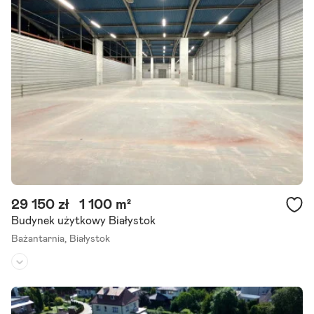
Na sprzedaż garaż ul. Jurowiecka, białystok Cena: 89 000 zł Powie
rzchnia: 18 m Doskonała lokalizacja centrum miasta Zapraszamy na
prezentację. Szanując dobre obyczaje oraz prywatność.
Szczegóły ogłoszenia
29 150 zł
1 100 m²
Budynek użytkowy Białystok
Bażantarnia,
Białystok
Rodzaj budynku:
-
Przeznaczenie:
produkcyjno-magazynowe