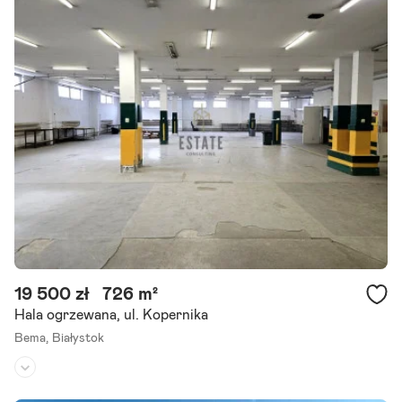
Powierzchnia działki:
3 650 m²
Oferta bez prowizji biura - Najemca zwolniony z wynagrodzenia poś
rednika. - nowy obiekt usługowo-magazynowy przy samej trasie dk
65 (białystok -> Bobrowniki (pl<>by), przy granicy.
Szczegóły ogłoszenia
19 500 zł
726 m²
Hala ogrzewana, ul. Kopernika
Bema,
Białystok
Rodzaj budynku:
hala