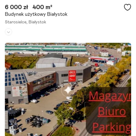
6 000 zł
400 m²
Budynek użytkowy Białystok
Starosielce,
Białystok
Rodzaj budynku:
hala
Przeznaczenie:
magazynowe
Powierzchnia działki:
3 000 m²
Większość atrakcyjnych nieruchomości w tej okolicy znika zanim t
rafia na portale. Dlatego pracujemy również na ofertach dostępnyc
h tylko dla naszych klientów. Hala - magazyn przy ul.
Szczegóły ogłoszenia