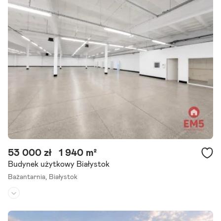
Powierzchnia działki:
1 843 m²
Wyjątkowa nieruchomość inwestycyjna | Białystok | Hetmańska | G
otowy biznes Na sprzedaż wyjątkowa nieruchomość inwestycyjna
położona przy ul. Hetmańskiej 59 w Białymstoku. To oferta, która.
Szczegóły ogłoszenia
53 000 zł
1 940 m²
Budynek użytkowy Białystok
Bażantarnia,
Białystok
Rodzaj budynku:
obiekt handlowo-usługowy
Przeznaczenie:
magazynowe