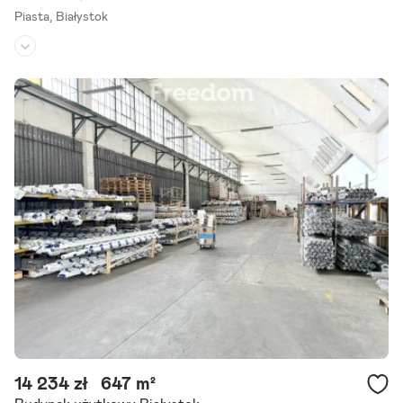
Piasta,
Białystok
Rodzaj budynku:
biurowiec
Przeznaczenie:
handlowo-usługowe
Powierzchnia działki:
1 880 m²
Szukasz idealnego miejsca dla swojej firmy? Prezentujemy na sprze
daż doskonale zlokalizowany budynek o charakterze handlowo-usłu
gowym, który od lat z sukcesem służył jako siedziba hurtowni.
Szczegóły ogłoszenia
14 234 zł
647 m²