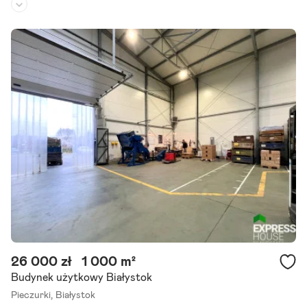
Rodzaj budynku:
-
Przeznaczenie:
-
Powierzchnia działki:
-
***** 5 miejsc postojowych **** na platformach ***** W ścisłym ce
ntrum ****białystok *** Na sprzedaż 5 miejsc postojowych na platf
ormach w budynku apartamentowo -biurowym w ścisłym.
Szczegóły ogłoszenia
26 000 zł
1 000 m²
Budynek użytkowy Białystok
Pieczurki,
Białystok