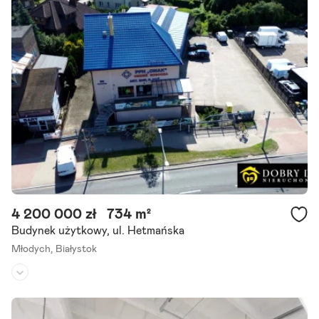
Powierzchnia działki:
-
Do wynajęcia hala magazynowa o powierzchni 1100 m , zlokalizowan
a w Białymstoku. Obiekt idealny dla firm poszukujących funkcjonaln
ej przestrzeni magazynowej lub produkcyjnej. Parametry.
Szczegóły ogłoszenia
4 200 000 zł
734 m²
Budynek użytkowy, ul. Hetmańska
Młodych,
Białystok
Rodzaj budynku:
obiekt biurowo-handlowo-usługowy
Przeznaczenie:
handlowo-usługowe