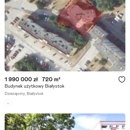
1 990 000 zł
720 m²
Budynek użytkowy Białystok
Dziesięciny,
Białystok
Rodzaj budynku:
-
Przeznaczenie:
handlowo-usługowe
Powierzchnia działki:
1 446 m²