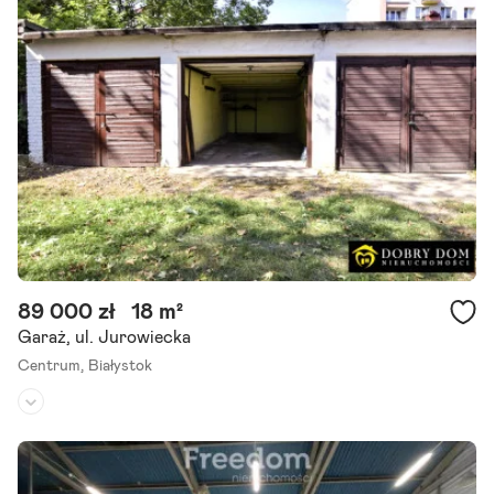
Do sprzedaży budynek do generalnego remontu o pow. 720 mkw. P
roponowany budynek posiada zezwolenie na rozbudowę o 2 piętra.
Media: - prąd - gaz - kanalizacja Lokalizacja: - osiedle Dziesięciny.
Szczegóły ogłoszenia
89 000 zł
18 m²
Garaż, ul. Jurowiecka
Centrum,
Białystok
Rodzaj budynku:
garaż
Przeznaczenie:
-
Powierzchnia działki:
-