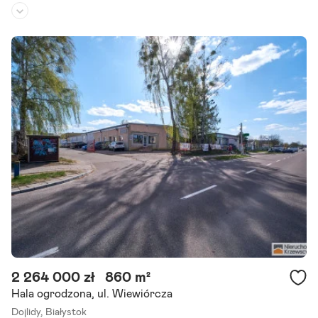
Rodzaj budynku:
-
Przeznaczenie:
produkcyjno-magazynowe
Powierzchnia działki:
1 m²
Oferujemy do wynajęcia nowoczesny magazyn wysokiego składowa
nia o powierzchni 1000 m , w bardzo dobrze skomunikowanej częśc
i Białegostoku. Specyfikacja obiektu: - powierzchnia: 1000.
Szczegóły ogłoszenia
2 264 000 zł
860 m²
Hala ogrodzona, ul. Wiewiórcza
Dojlidy,
Białystok