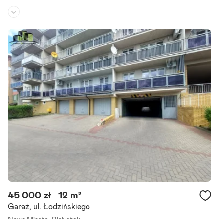
Rodzaj budynku:
hala
Przeznaczenie:
warsztat
Powierzchnia działki:
2 264 m²
| do sprzedaży nieruchomość położona w Białymstoku przy ul Wie
wiórczej na osiedlu Dojlidy składająca się z budynku handlowo - mag
azynowego z zapleczem biurowo-socjalnym.
Szczegóły ogłoszenia
45 000 zł
12 m²
Garaż, ul. Łodzińskiego