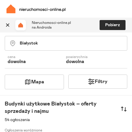
Nieruchomosci-online.pl
Pobierz
na Androida
Szukaj ogłoszeń
Ulubione i notatki
Powiadomienia
cena
powierzchnia
dowolna
dowolna
Odpowiedzialny kalkulator
Znajdź agenta
Filtry
Mapa
Budynki użytkowe Białystok – oferty
sprzedaży i najmu
54 ogłoszenia
Ogłoszenia wyróżnione