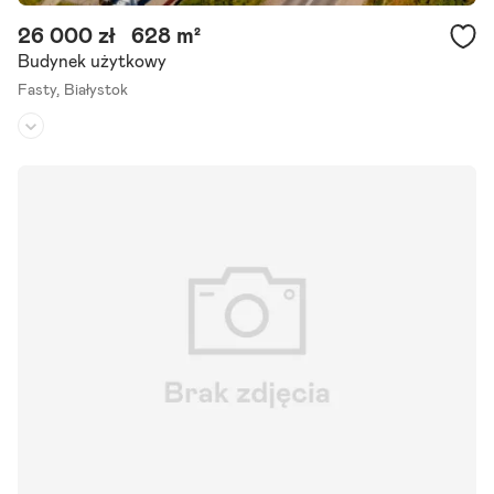
26 000 zł
628 m²
Budynek użytkowy
Fasty,
Białystok
Rodzaj budynku:
budynek wolnostojący
Przeznaczenie:
produkcyjno-magazynowe
Powierzchnia działki:
6 345 m²
Oferujemy do wynajęcia magazyn o powierzchni 628 m z możliwośc
ią wynajęcia dodatkowej klimatyzowanej powierzchni biurowej o wie
lkości 125 m . Biuro obejmuje także toaletę, co.
Szczegóły ogłoszenia