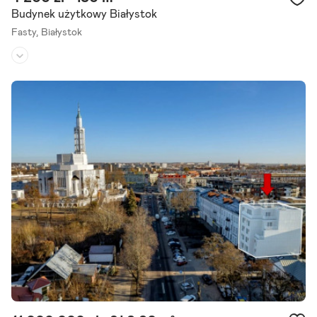
Budynek użytkowy Białystok
Fasty,
Białystok
Rodzaj budynku:
budynek wolnostojący
Przeznaczenie:
magazynowe
Powierzchnia działki:
2 000 m²
Większość atrakcyjnych nieruchomości w tej okolicy znika zanim t
rafia na portale. Dlatego pracujemy również na ofertach dostępnyc
h tylko dla naszych klientów. Oferuję do wynajęcia magazyn.
Szczegóły ogłoszenia