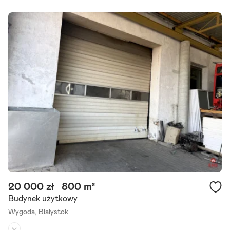
Rodzaj budynku:
hala
Przeznaczenie:
magazynowe
Powierzchnia działki:
1 000 m²
Lokal magazynowy w Białymstoku - Przędzalniana 8 Oferuję do naj
mu nieogrzewany lokal magazynowy o powierzchni 432 m2. Lokal s
tanowi cześć kompleksu magazynowego położonego na terenie.
Szczegóły ogłoszenia
20 000 zł
800 m²
Budynek użytkowy
Wygoda,
Białystok