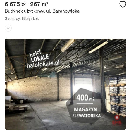
6 675 zł
267 m²
Budynek użytkowy, ul. Baranowicka
Skorupy,
Białystok
Rodzaj budynku:
-
Przeznaczenie:
magazynowe
Powierzchnia działki:
-
Oferta bez prowizji biura - Najemca zwolniony z wynagrodzenia poś
rednika. - lokale w budynku znajdującym się na osiedlu Skorupy. Każ
da z kondygnacji jest naturalnie doświetlona poprzez.
Szczegóły ogłoszenia