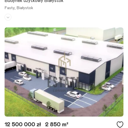
Budynek użytkowy Białystok
Fasty,
Białystok
Rodzaj budynku:
-
Przeznaczenie:
produkcyjno-magazynowe
Powierzchnia działki:
-
Do wynajęcia proponuję nieogrzewaną halę magazynową o powierz
chni 647 mkw. Brama wjazdowa 4x4m. Duży parking asfaltowy, wjaz
d z poziomu 0. W proponowanej powierzchni dostępne biuro +.
Szczegóły ogłoszenia
12 500 000 zł
2 850 m²