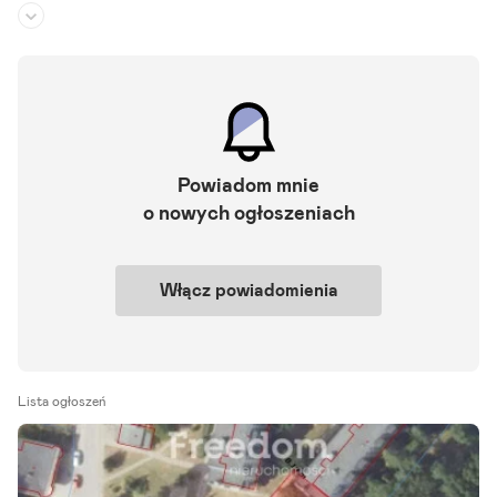
Rodzaj budynku:
budynek wolnostojący
Przeznaczenie:
magazynowe
Powierzchnia działki:
2 000 m²
Większość atrakcyjnych nieruchomości w tej okolicy znika zanim t
rafia na portale. Dlatego pracujemy również na ofertach dostępnyc
Powiadom mnie
h tylko dla naszych klientów. Oferta wynajmu atrakcyjnej.
o nowych ogłoszeniach
Szczegóły ogłoszenia
Włącz powiadomienia
Lista ogłoszeń