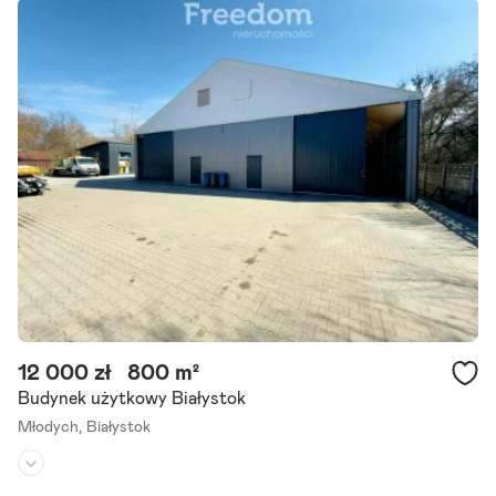
Przeznaczenie:
produkcyjno-magazynowe
Powierzchnia działki:
500 m²
Wolnostojący budynek usługowy przy ul. Kopernika w Białymstoku
Proponujemy do najmu parterowy budynek usługowy o powierzchn
i 726 m2 w doskonale skomunikowanej części miasta. Obsługa.
Szczegóły ogłoszenia
12 000 zł
800 m²
Budynek użytkowy Białystok
Młodych,
Białystok
Rodzaj budynku:
-