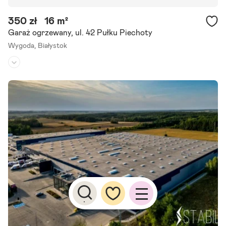
350 zł
16 m²
Garaż ogrzewany, ul. 42 Pułku Piechoty
Wygoda,
Białystok
Rodzaj budynku:
garaż
Przeznaczenie:
magazynowe
Powierzchnia działki:
-
Do wynajęcia garaż, o powierzchni 16 m2, położony w bloku przy Pu
łku Piechoty 74 E. Brama wjazdowa do budynku otwierana pilotem.
Treść niniejszego ogłoszenia nie stanowi oferty handlowej.
Szczegóły ogłoszenia