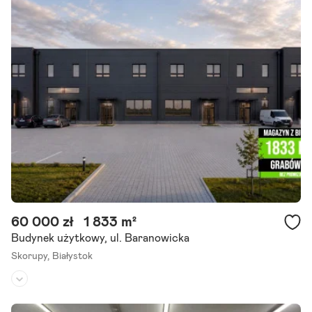
Powierzchnia działki:
1 000 m²
Większość atrakcyjnych nieruchomości w tej okolicy znika zanim t
rafia na portale. Dlatego pracujemy również na ofertach dostępnyc
h tylko dla naszych klientów. Polecam Państwu do wynajęcia halę.
Szczegóły ogłoszenia
60 000 zł
1 833 m²
Budynek użytkowy, ul. Baranowicka
Skorupy,
Białystok
Rodzaj budynku:
-
Przeznaczenie:
magazynowe