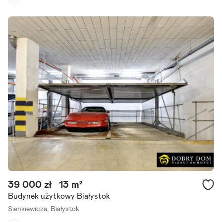
Rodzaj budynku:
budynek wolnostojący
Przeznaczenie:
magazynowe
Powierzchnia działki:
5 000 m²
Większość atrakcyjnych nieruchomości w tej okolicy znika zanim t
rafia na portale. Dlatego pracujemy również na ofertach dostępnyc
h tylko dla naszych klientów. Hala magazynowo-produkcyjna 800.
Szczegóły ogłoszenia
39 000 zł
13 m²
Budynek użytkowy Białystok
Sienkiewicza,
Białystok