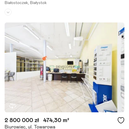
Białostoczek,
Białystok
Rodzaj budynku:
hala
Przeznaczenie:
magazynowe
Powierzchnia działki:
2 000 m²
Większość atrakcyjnych nieruchomości w tej okolicy znika zanim t
rafia na portale. Dlatego pracujemy również na ofertach dostępnyc
h tylko dla naszych klientów. Do wynajęcia magazyn.
Szczegóły ogłoszenia
2 800 000 zł
474,30 m²
Biurowiec, ul. Towarowa