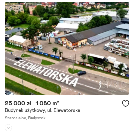
Przeznaczenie:
produkcyjno-magazynowe
Powierzchnia działki:
-
Oferujemy do wynajęcia przestronną halę magazynową zlokalizowa
ną w Białymstoku na osiedlu Młodych. Obiekt o powierzchni około
800 m (wymiary ok. 13 m x 65 m) idealnie sprawdzi się.
Szczegóły ogłoszenia
25 000 zł
1 080 m²
Budynek użytkowy, ul. Elewatorska
Starosielce,
Białystok
Rodzaj budynku:
-