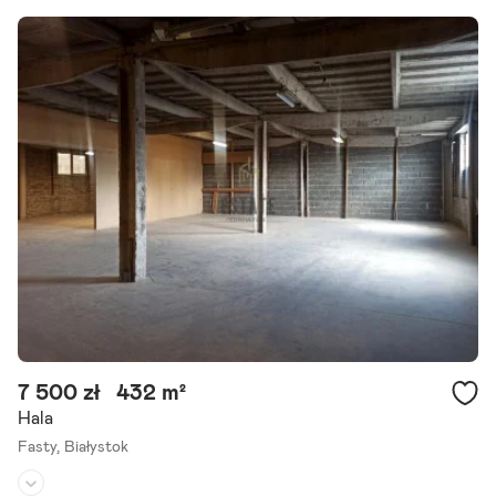
Przeznaczenie:
magazynowe
Powierzchnia działki:
-
Oferta bez prowizji biura - Najemca zwolniony z wynagrodzenia poś
rednika. - obiekt Handlowo - Magazynowy w przemysłowej dzielnicy
Białegostoku. Budynek składa się z części sprzedażowej.
Szczegóły ogłoszenia
7 500 zł
432 m²
Hala
Fasty,
Białystok