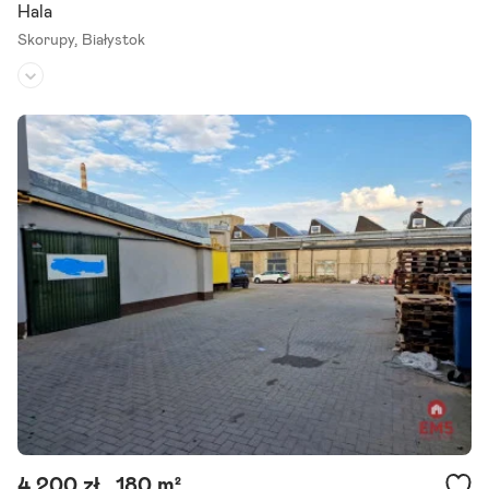
Hala
Skorupy,
Białystok
Rodzaj budynku:
hala
Przeznaczenie:
produkcyjno-magazynowe
Powierzchnia działki:
3 500 m²
Polecamy do sprzedaży skomercjalizowany obiekt magazynowo -pr
odukcyjny w Białymstoku. Budynek o łącznej powierzchni 2850 m2
wzniesiony został na działce o pow. około 0,64ha. Obiekt.
Szczegóły ogłoszenia
4 200 zł
180 m²