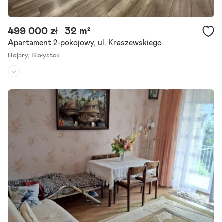
499 000 zł
32 m²
Apartament 2-pokojowy, ul. Kraszewskiego
Bojary,
Białystok
Piętro:
10
/
12
Liczba pokoi:
2
Rok budowy:
2025
** nowe bojary ** 10 piętro ** doskonała lokalizacja - idealna inwesty
cja na wynajem! bez podatku pcc 2 % Polecamy Państwu mieszkani
e 2-pokojowe usytuowane przy ulicy Kraszewskiego na osiedlu No
we Bojary.
Szczegóły ogłoszenia