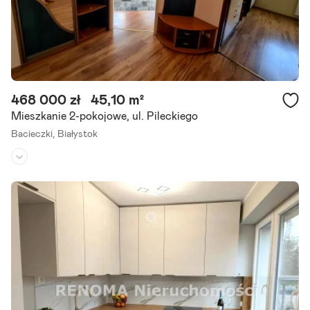
468 000 zł
45,10 m²
Mieszkanie 2-pokojowe, ul. Pileckiego
Bacieczki,
Białystok
Piętro:
parter
/
3
Liczba pokoi:
2
Rok budowy:
2001
Sprzedam Mieszkanie własnościowe | 45,10 m | Parter | 468 000 zł
Oferuję na sprzedaż zadbane mieszkanie własnościowe w dobrym s
tanie, świeżo malowane jasne, przestronne i gotowe do.
Szczegóły ogłoszenia