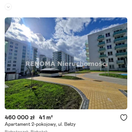
Piętro:
1
/
3
Liczba pokoi:
3
Rok budowy:
1981
Większość atrakcyjnych nieruchomości w tej okolicy znika zanim t
rafia na portale. Dlatego pracujemy również na ofertach dostępnyc
h tylko dla naszych klientów. Oferta sprzedaży mieszkania.
Szczegóły ogłoszenia
460 000 zł
41 m²
Apartament 2-pokojowy, ul. Bełzy