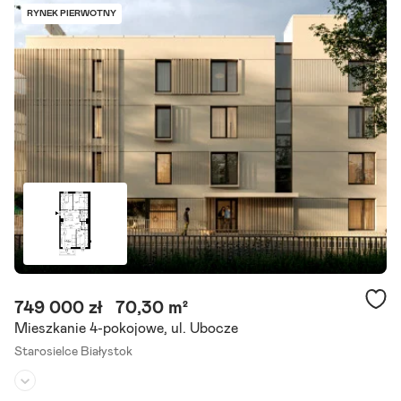
Liczba pokoi:
2
RYNEK PIERWOTNY
Termin realizacji:
marzec 2028
Zapraszamy do zapoznania się z ofertą 2-pokojowego mieszkania s
kładającego się z pokoju dziennego z aneksem kuchennym, sypialni,
łazienki i tarasu z ogródkiem. Lokal mieści.
Szczegóły ogłoszenia
749 000 zł
70,30 m²
Mieszkanie 4-pokojowe, ul. Ubocze
Starosielce Białystok
Piętro:
1
/
3