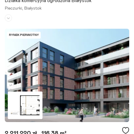
Działka komercyjna ogrodzona Białystok
Pieczurki,
Białystok
Rodzaj działki:
usługowa
Dojazd:
droga asfaltowa
RYNEK PIERWOTNY
Kształt:
prostokąt
Działka o numerze ewidencyjnym 1660/118tgqphd||[] położona jest
w obrębie ewidencyjnym 0018 pieczurkitgqphd||[] w Białymstoku. D
ziałka znajduje się na obszarze objętym ustaleniami.
Szczegóły ogłoszenia
2 211 220 zł
116,38 m²