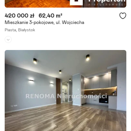
420 000 zł
62,40 m²
Mieszkanie 3-pokojowe, ul. Wojciecha
Piasta,
Białystok
Piętro:
2
/
4
Liczba pokoi:
3
Rok budowy:
1980
Jeśli szukasz dużego mieszkania w świetnej lokalizacji ta oferta jest
właśnie dla Ciebie! Nie płacisz prowizji jako kupujący. Na sprzedaż p
rzestronne i funkcjonalne 3-pokojowe mieszkanie do.
Szczegóły ogłoszenia