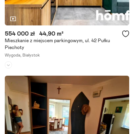
554 000 zł
44,90 m²
Mieszkanie z miejscem parkingowym, ul. 42 Pułku
Piechoty
Wygoda,
Białystok
Piętro:
1
/
3
Liczba pokoi:
3
Rok budowy:
2014
Na sprzedaż komfortowe 3-pokojowe mieszkanie z balkonem ul. 42
Pułku Piechoty, białystok (wygoda) Powierzchnia: 44,9 m | balkon |
Gotowe do Wejścia!, główne atuty nieruchomości: gotowe do.
Szczegóły ogłoszenia