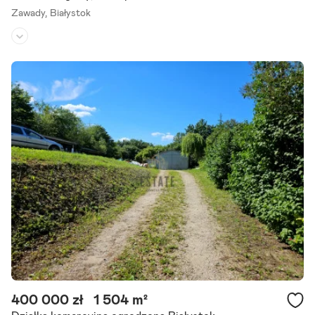
Zawady,
Białystok
Rodzaj domu:
dom szeregowy
Liczba pokoi:
5
Powierzchnia działki:
255 m²
Szukasz idealnej przestrzeni dla siebie i swojej rodziny? Mamy dla C
iebie coś wyjątkowego! Ten segment dostępny tylko u nas! Możesz
go kupić w stanie wykończonym pod klucz - masz.
Szczegóły ogłoszenia
400 000 zł
1 504 m²