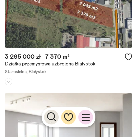
Szczegóły ogłoszenia
3 295 000 zł
7 370 m²
Działka przemysłowa uzbrojona Białystok
Starosielce,
Białystok
Rodzaj działki:
przemysłowa
Dojazd:
droga asfaltowa
Kształt:
prostokąt
Większość atrakcyjnych nieruchomości w tej okolicy znika zanim t
rafia na portale. Dlatego pracujemy również na ofertach dostępnyc
h tylko dla naszych klientów. Działka przemysłowo - usługowa.