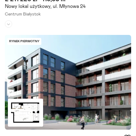
Nowy lokal użytkowy, ul. Młynowa 24
Centrum Białystok
Przeznaczenie lokalu:
handlowo-usługowe
Miejsce postojowe:
-
RYNEK PIERWOTNY
Termin realizacji:
I kwartał 2027
Zapraszamy do zapoznania się z ofertą lokalu handlowo-usługoweg
o o powierzchni 116,38 m , zlokalizowanego w prestiżowej inwestycji
Młynowa II Premium w Białymstoku. Lokal.
Szczegóły ogłoszenia