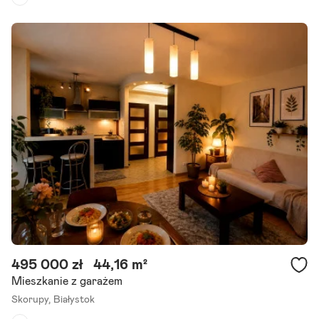
Piętro:
2
/
3
Liczba pokoi:
2
Termin realizacji:
marzec 2028
Zapraszamy do zapoznania się z ofertą 2-pokojowego mieszkania s
kładającego się z pokoju dziennego z aneksem kuchennym, sypialni,
łazienki i balkonu. Lokal mieści się.
Szczegóły ogłoszenia
495 000 zł
44,16 m²
Mieszkanie z garażem
Skorupy,
Białystok