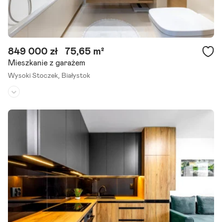
849 000 zł
75,65 m²
Mieszkanie z garażem
Wysoki Stoczek,
Białystok
Piętro:
2
/
8
Liczba pokoi:
3
Rok budowy:
2011
**3 pokojowe mieszkanie z dużym balkonem, położone, przy Al. Jan
a Pawła II** * powierzchnia nieruchomości 75,65 m2 * 3 pokoje z ane
ksem kuchennym, łazienką z wc oraz dodatkowym.
Szczegóły ogłoszenia