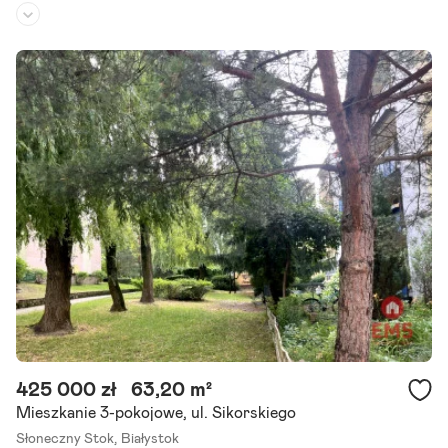
Rodzaj domu:
bliźniak
Liczba pokoi:
7
Powierzchnia działki:
441 m²
Na sprzedaż solidny, trzykondygnacyjny dom w zabudowie bliźniac
zej, położony na spokojnym osiedlu domów jednorodzinnych. Nieru
chomość usytuowana jest przy kameralnej uliczce bez ruchu.
Szczegóły ogłoszenia
425 000 zł
63,20 m²
Mieszkanie 3-pokojowe, ul. Sikorskiego
Słoneczny Stok,
Białystok