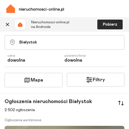
Nieruchomosci-online.pl
Pobierz
na Androida
Szukaj ogłoszeń
Ulubione i notatki
Powiadomienia
cena
powierzchnia
dowolna
dowolna
Odpowiedzialny kalkulator
Znajdź agenta
Filtry
Mapa
Ogłoszenia nieruchomości Białystok
2 502 ogłoszenia
Ogłoszenia wyróżnione