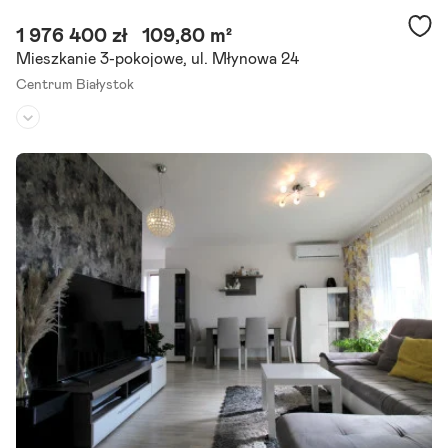
1 976 400 zł
109,80 m²
Mieszkanie 3-pokojowe, ul. Młynowa 24
Centrum Białystok
Piętro:
3
/
4
Liczba pokoi:
3
Termin realizacji:
I kwartał 2027
Zapraszamy do zapoznania się z ofertą 3-pokojowego mieszkania, s
kładającego się z pokoju dziennego z aneksem kuchennym, dwóch s
ypialni, łazienki, trzech loggii oraz tarasu. Lokal.
Szczegóły ogłoszenia