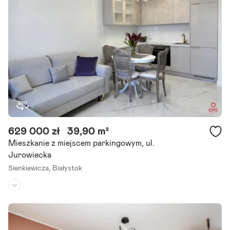
w
e
B
u
d
y
n
k
629 000 zł
39,90 m²
i
Mieszkanie z miejscem parkingowym, ul.
u
Jurowiecka
Sienkiewicza,
Białystok
ż
y
Piętro:
3
/
7
t
Liczba pokoi:
2
k
Rok budowy:
2025