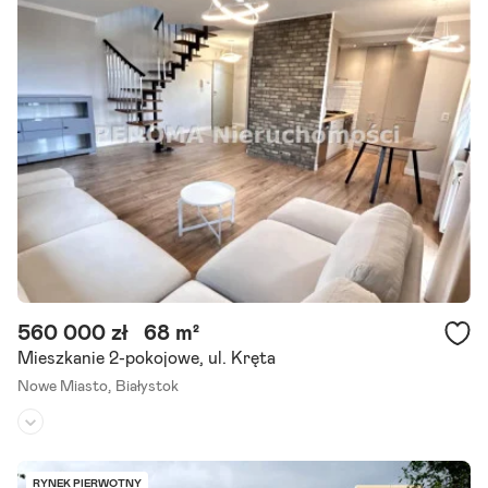
Umeblowane:
tak
Większość atrakcyjnych nieruchomości w tej okolicy znika zanim t
rafia na portale. Dlatego pracujemy również na ofertach dostępnyc
h tylko dla naszych klientów. Do wynajęcia stylowe, 3-pokojowe.
Szczegóły ogłoszenia
560 000 zł
68 m²
Mieszkanie 2-pokojowe, ul. Kręta
Nowe Miasto,
Białystok
Piętro:
3
/
4
Liczba pokoi:
2
RYNEK PIERWOTNY