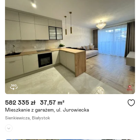
582 335 zł
37,57 m²
Mieszkanie z garażem, ul. Jurowiecka
Sienkiewicza,
Białystok
Piętro:
2
/
7