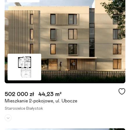
Rok budowy:
2000
Na sprzedaż wyjątkowe, dwupoziomowe mieszkanie o powierzchni
użytkowej 53,32 m , położone na spokojnym i bezpiecznym osiedlu
Nowe Miasto w Białymstoku ul. Krucza. Lokal znajduje się.
Szczegóły ogłoszenia
502 000 zł
44,23 m²
Mieszkanie 2-pokojowe, ul. Ubocze
Starosielce Białystok
Piętro:
parter
/
3