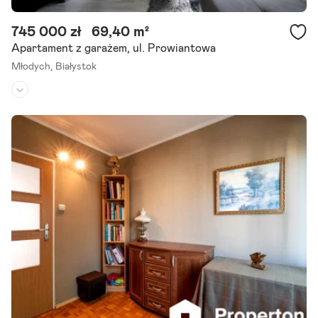
745 000 zł
69,40 m²
Apartament z garażem, ul. Prowiantowa
Młodych,
Białystok
Piętro:
1
/
5
Liczba pokoi:
3
Rok budowy:
2008
* oferta objęta klauzulą wyłączności - zapraszam do współpracy * *
Doskonałe położenie - idealne dla pary lubiącej przestrzeń czy też d
la rodziny * Bardzo przestronne wnętrza * Drodzy Państwo,.
Szczegóły ogłoszenia