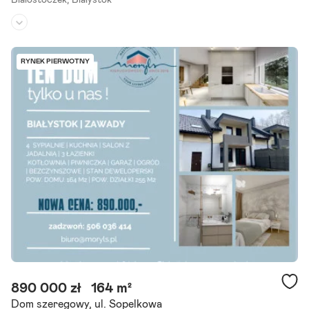
Białostoczek,
Białystok
Piętro:
5
/
5
Liczba pokoi:
2
RYNEK PIERWOTNY
Rok budowy:
2023
** stan deweloperski ** posiadamy identyczne mieszkanie również n
a IV piętrze ** ** 2 pokoje ** Apartament ** Polecamy Państwu now
e, 2-pokojowe mieszkanie o powierzchni 41 m2 , zlokalizowane na.
Szczegóły ogłoszenia
890 000 zł
164 m²
Dom szeregowy, ul. Sopelkowa