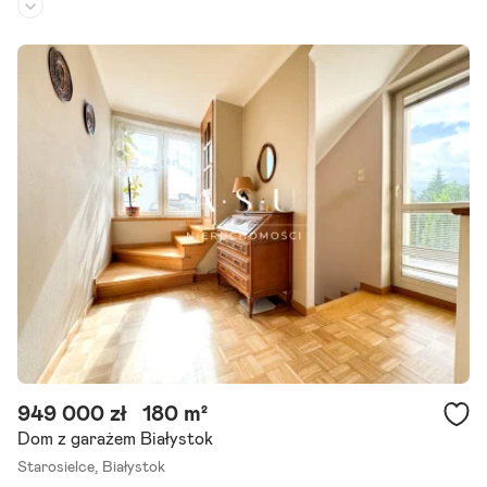
Piętro:
3
/
4
Liczba pokoi:
2
Rok budowy:
2009
Oferta dostępna tylko U nas - zapraszamy do współpracy. Na sprze
daż funkcjonalne, jednostronne, jasne i ciepłe, 2-pokojowe mieszkan
ie o powierzchni 44,16 m , położone na 3 piętrze.
Szczegóły ogłoszenia
949 000 zł
180 m²
Dom z garażem Białystok
Starosielce,
Białystok