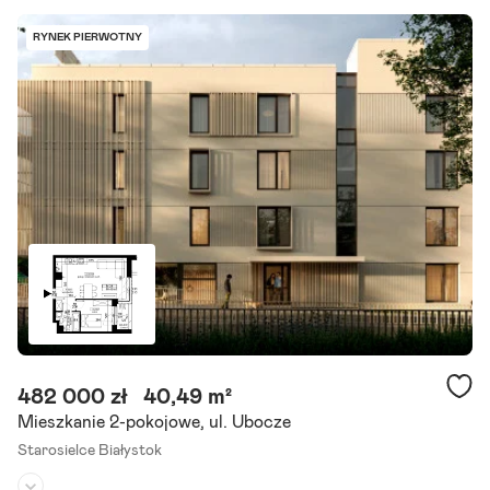
Liczba pokoi:
4
RYNEK PIERWOTNY
Termin realizacji:
marzec 2028
Zapraszamy do zapoznania się z ofertą 4-pokojowego mieszkania s
kładającego się z pokoju dziennego z aneksem kuchennym, trzech s
ypialni, łazienki, wc i balkonu. Lokal mieści się.
Szczegóły ogłoszenia
482 000 zł
40,49 m²
Mieszkanie 2-pokojowe, ul. Ubocze
Starosielce Białystok