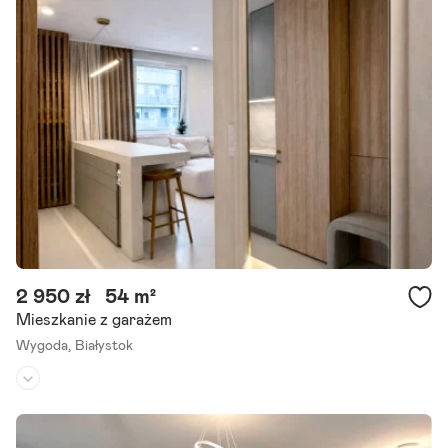
Większość atrakcyjnych nieruchomości w tej okolicy znika zanim t
rafia na portale. Dlatego pracujemy również na ofertach dostępnyc
h tylko dla naszych klientów. 3pokoje I nowe budownictwo.
Szczegóły ogłoszenia
2 950 zł
54 m²
Mieszkanie z garażem
Wygoda,
Białystok
Piętro:
2
/
4
Liczba pokoi:
3