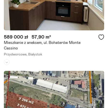
589 000 zł
57,90 m²
Mieszkanie z aneksem, ul. Bohaterów Monte
Cassino
Przydworcowe,
Białystok
Piętro:
parter
/
4
Liczba pokoi:
4
Rok budowy:
-
** stan do wejścia ** parter z ogródkiem ** Polecamy Państwu mies
zkanie o powierzchni 57,90 m2 przy ul. Boh. Monte Cassino w pobli
żu centrum miasta. Do placu pod Ratuszem jest około 10-15.