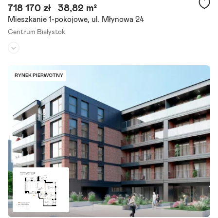
718 170 zł
38,82 m²
Mieszkanie 1-pokojowe, ul. Młynowa 24
Centrum Białystok
Piętro:
4
/
4
Liczba pokoi:
1
RYNEK PIERWOTNY
Termin realizacji:
I kwartał 2027
Zapraszamy do zapoznania się z ofertą 1-pokojowego mieszkania, s
kładającego się z pokoju dziennego z aneksem kuchennym, łazienki
oraz loggii. Lokal znajduje się w inwestycji.
Szczegóły ogłoszenia