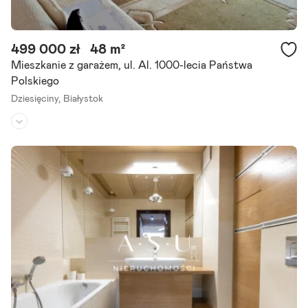
499 000 zł
48 m²
Mieszkanie z garażem, ul. Al. 1000-lecia Państwa
Polskiego
Dziesięciny,
Białystok
Piętro:
1
/
1
Liczba pokoi:
2
Rok budowy:
1975
Mieszkanie 48 m z garażem i piwnicą - Dziesięciny, białystok Na spr
zedaż funkcjonalne, 2-pokojowe mieszkanie o powierzchni 48 m , po
łożone na pierwszym piętrze kameralnego,.
Szczegóły ogłoszenia