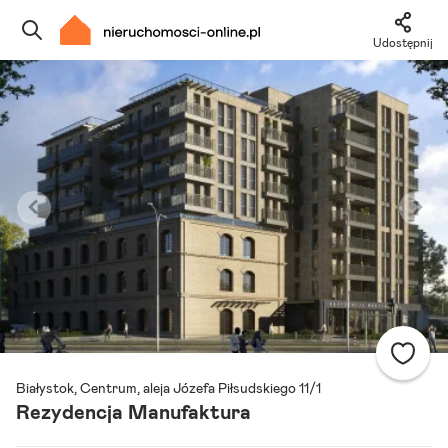
Udostępnij
Szukaj ogłoszeń
Ulubione i notatki
Powiadomienia
Odpowiedzialny kalkulator
Znajdź agenta
Białystok, Centrum, aleja Józefa Piłsudskiego 11/1
Rezydencja Manufaktura