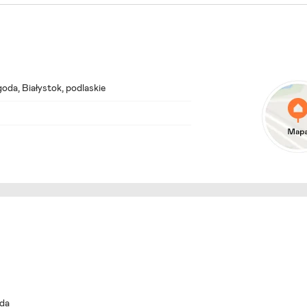
oda
, Białystok, podlaskie
oda