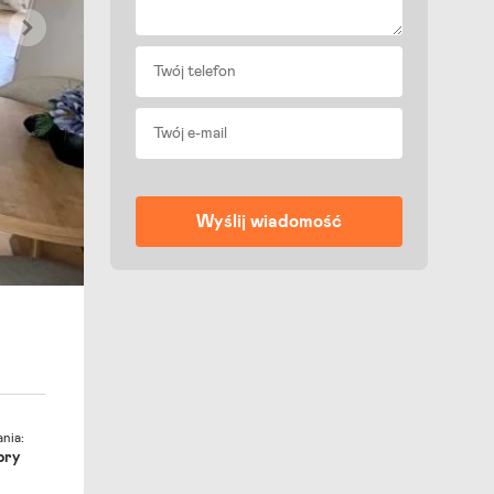
nia:
bry