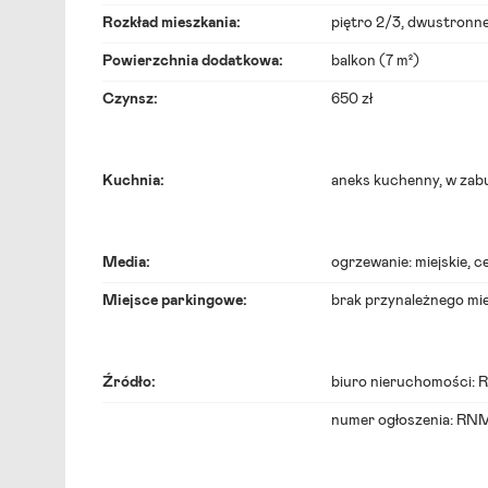
Rozkład mieszkania:
piętro 2/3, dwustronn
Powierzchnia dodatkowa:
balkon (7 m²)
Czynsz:
650 zł
Kuchnia:
aneks kuchenny
, w za
Media:
ogrzewanie:
miejskie
, 
Miejsce parkingowe:
brak przynależnego mi
Źródło:
biuro nieruchomości:
R
numer ogłoszenia: RN