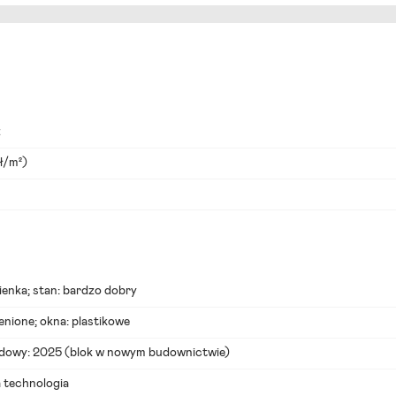
ż
ł/m²)
zienka; stan: bardzo dobry
enione; okna: plastikowe
udowy: 2025 (
blok w nowym budownictwie
)
 technologia