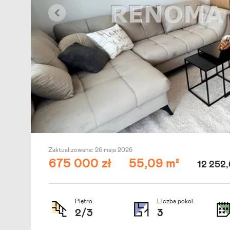
Zaktualizowane:
26 maja 2026
675 000 zł
55,09 m²
12 252,
Piętro:
Liczba pokoi:
2
/
3
3