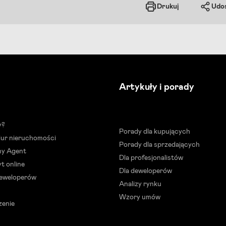
Drukuj
Udos
Artykuły i porady
y?
Porady dla kupujących
biur nieruchomości
Porady dla sprzedających
ny Agent
Dla profesjonalistów
t online
Dla deweloperów
deweloperów
Analizy rynku
Wzory umów
zenie