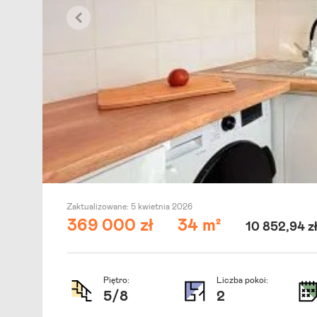
Zaktualizowane:
5 kwietnia 2026
369 000 zł
34 m²
10 852,94 z
Piętro:
Liczba pokoi:
5
/
8
2