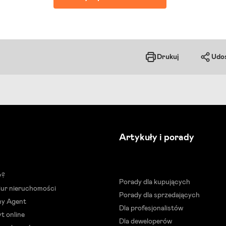
Drukuj
Udos
Artykuły i porady
y?
Porady dla kupujących
biur nieruchomości
Porady dla sprzedających
ny Agent
Dla profesjonalistów
t online
Dla deweloperów