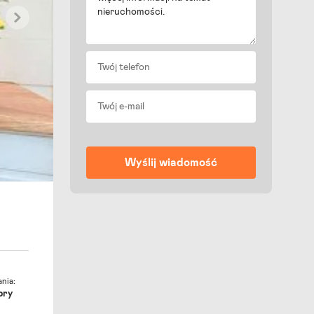
nia:
bry