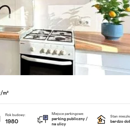
ł/m²
Miejsce parkingowe:
Rok budowy:
Stan mieszka
parking publiczny /
1980
bardzo do
na ulicy