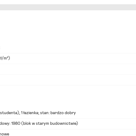
ż
zł/m²)
 studenta
), 1 łazienka; stan: bardzo dobry
udowy: 1980 (
blok w starym budownictwie
)
omowe