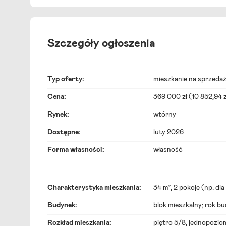
Szczegóły ogłoszenia
Typ oferty:
mieszkanie na sprzeda
Cena:
369 000 zł (10 852,94 
Rynek:
wtórny
Dostępne:
luty 2026
Forma własności:
własność
Charakterystyka mieszkania:
34 m², 2 pokoje (np.
dla
Budynek:
blok mieszkalny; rok b
Rozkład mieszkania:
piętro 5/8, jednopozi