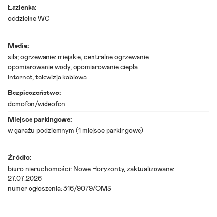
ł
Łazienka:
y
s
oddzielne WC
t
o
k
Media:
M
siła; ogrzewanie:
miejskie
, centralne ogrzewanie
i
e
opomiarowanie wody, opomiarowanie ciepła
s
Internet, telewizja kablowa
z
k
Bezpieczeństwo:
a
domofon/wideofon
n
i
Miejsce parkingowe:
e
w garażu podziemnym (1 miejsce parkingowe)
6
5
,
4
Źródło:
6
biuro nieruchomości:
Nowe Horyzonty
, zaktualizowane:
27.07.2026
m
numer ogłoszenia: 316/9079/OMS
²
-
s
p