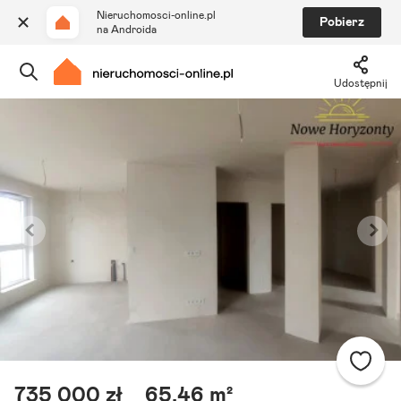
Nieruchomosci-online.pl
Pobierz
na Androida
Udostępnij
Szukaj ogłoszeń
Ulubione i notatki
Powiadomienia
Odpowiedzialny kalkulator
Znajdź agenta
735 000 zł
65,46 m²