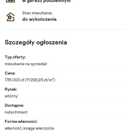
w garażu podziemnym
Stan mieszkania:
do wykończenia
Szczegóły ogłoszenia
S
Typ oferty:
t
r
mieszkanie na sprzedaż
o
Cena:
n
a
735 000 zł (11 228,23 zł/m²)
G
ł
Rynek:
ó
wtórny
w
n
Dostępne:
a
natychmiast
M
i
Forma własności:
e
własność, księga wieczysta
s