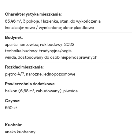
z
k
a
Charakterystyka mieszkania:
n
65,46 m²,
3 pokoje
, 1 łazienka; stan:
do wykończenia
i
instalacje: nowe / wymienione; okna: plastikowe
a
s
Budynek:
p
r
apartamentowiec; rok budowy: 2022
z
technika budowy: tradycyjna/cegła
e
winda, dostosowany do osób niepełnosprawnych
d
a
Rozkład mieszkania:
ż
piętro 4/7, narożne, jednopoziomowe
p
o
Powierzchnia dodatkowa:
d
l
balkon (6,68 m², zabudowany), piwnica
a
Czynsz:
s
k
650 zł
i
e
B
Kuchnia:
i
aneks kuchenny
a