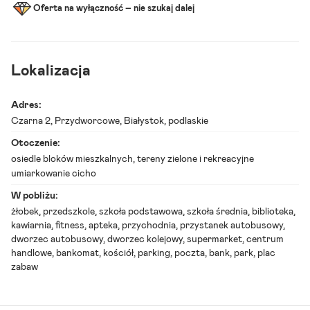
Oferta na wyłączność – nie szukaj dalej
r
z
e
d
a
ż
Lokalizacja
Adres:
Czarna 2,
Przydworcowe
, Białystok, podlaskie
Otoczenie:
osiedle bloków mieszkalnych, tereny zielone i rekreacyjne
umiarkowanie cicho
W pobliżu:
żłobek, przedszkole, szkoła podstawowa, szkoła średnia, biblioteka,
kawiarnia, fitness, apteka, przychodnia, przystanek autobusowy,
dworzec autobusowy, dworzec kolejowy, supermarket, centrum
handlowe, bankomat, kościół, parking, poczta, bank, park, plac
zabaw